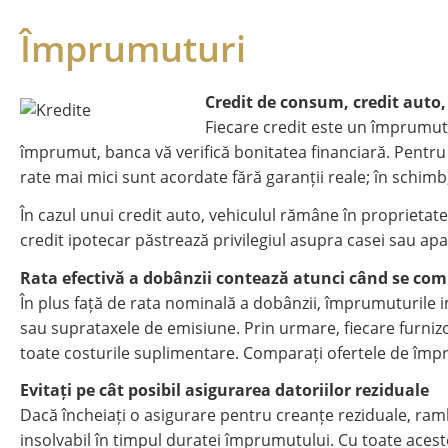
Împrumuturi
Credit de consum, credit auto
Fiecare credit este un împrumut 
împrumut, banca vă verifică bonitatea financiară. Pentru
rate mai mici sunt acordate fără garanții reale; în schimb
În cazul unui credit auto, vehiculul rămâne în proprieta
credit ipotecar păstrează privilegiul asupra casei sau 
Rata efectivă a dobânzii contează atunci când se c
În plus față de rata nominală a dobânzii, împrumuturile 
sau suprataxele de emisiune. Prin urmare, fiecare furnizo
toate costurile suplimentare. Comparați ofertele de împr
Evitați pe cât posibil asigurarea datoriilor reziduale
Dacă încheiați o asigurare pentru creanțe reziduale, ram
insolvabil în timpul duratei împrumutului. Cu toate acest