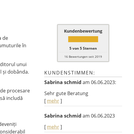
Kundenbewertung
a de
umuturile în
5
von
5
Sternen
16
Bewertungen seit 2019
ditorul unui
l și dobânda.
KUNDENSTIMMEN:
Sabrina schmid
am 06.06.2023:
e de procesare
Sehr gute Beratung
 să includă
[
mehr
]
Sabrina schmid
am 06.06.2023
deveniți
[
mehr
]
considerabil