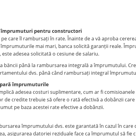
, împrumuturi pentru constructori
pe care îl rambursați în rate. Înainte de a vă aproba cerere
 împrumuturile mai mari, banca solicită garanții reale. Împr
, este adesea solicitată o cesiune de salariu.
tea băncii până la rambursarea integrală a împrumutului. Cre
apartamentului dvs. până când rambursați integral împrumutu
ompară împrumuturile
implică adesea costuri suplimentare, cum ar fi comisioanel
r de credite trebuie să ofere o rată efectivă a dobânzii care
umut pe baza acestei rate efective a dobânzii.
bursarea împrumutului dvs. este garantată în cazul în care 
ea, asigurarea datoriei reziduale face ca împrumutul să fie 