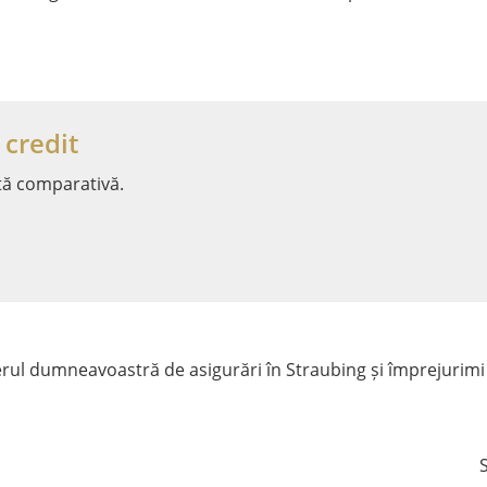
 credit
tă comparativă.
ul dumneavoastră de asigurări în Straubing și împrejurimi
S