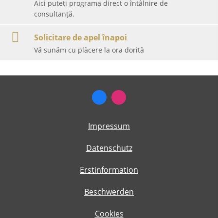
Aici puteți programa direct o întâlnire de
consultanță.
Solicitare de apel înapoi
Vă sunăm cu plăcere la ora dorită
Impressum
Datenschutz
Erstinformation
Beschwerden
Cookies