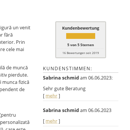
igură un venit
Kundenbewertung
ar fără
nterior. Prin
5
von
5
Sternen
re cele mai
16
Bewertungen seit 2019
bilă de muncă
KUNDENSTIMMEN:
itiv pierdute.
Sabrina schmid
am 06.06.2023:
i munca fizică
Sehr gute Beratung
dependent de
[
mehr
]
Sabrina schmid
am 06.06.2023
 (pentru
[
mehr
]
e personalizată
), care este