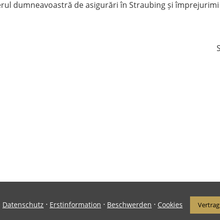
ul dumneavoastră de asigurări în Straubing și împrejurimi
S
·
·
·
·
Datenschutz
Erstinformation
Beschwerden
Cookies
Vertrag