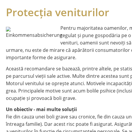
Protecția veniturilor
Pentru majoritatea oamenilor, mu
regulat și pune gospodăria pe o b
venituri, oamenii sunt nevoiți să r
urmare, nu este de mirare că apărătorii consumatorilor 
importante forme de asigurare.
Această recomandare se bazează, printre altele, pe stat
pe parcursul vieții sale active. Multe dintre acestea sunt 
Motorul venitului se oprește atunci. Motivele incapacităț
grea. Principalele motive sunt acum bolile psihice (inclu
ocupație și provoacă boli grave.
Un obiectiv - mai multe soluții
Fie din cauza unei boli grave sau cronice, fie din cauza 
întreaga familie). Dar acest risc poate fi asigurat. Asigur
a veniturilor în funcție de circumstanțele personale. Se a