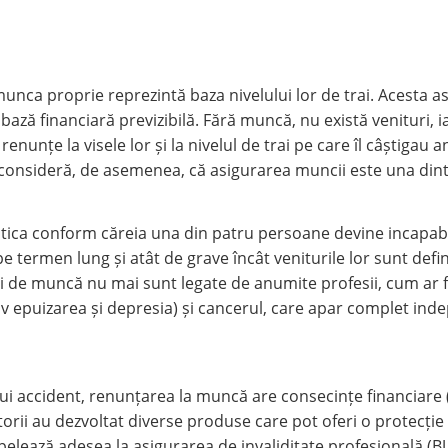
nca proprie reprezintă baza nivelului lor de trai. Acesta as
ază financiară previzibilă. Fără muncă, nu există venituri, i
enunțe la visele lor și la nivelul de trai pe care îl câștigau a
consideră, de asemenea, că asigurarea muncii este una dint
istica conform căreia una din patru persoane devine incapa
pe termen lung și atât de grave încât veniturile lor sunt defin
ii de muncă nu mai sunt legate de anumite profesii, cum ar f
siv epuizarea și depresia) și cancerul, care apar complet in
unui accident, renunțarea la muncă are consecințe financiare
ătorii au dezvoltat diverse produse care pot oferi o protecți
pelează adesea la asigurarea de invaliditate profesională (BU