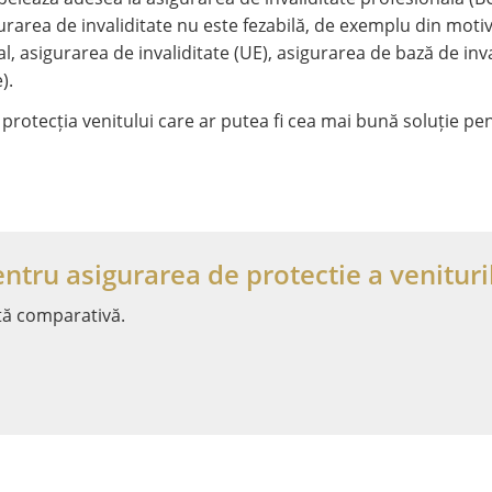
gurarea de invaliditate nu este fezabilă, de exemplu din moti
al, asigurarea de invaliditate (UE), asigurarea de bază de inva
).
a protecția venitului care ar putea fi cea mai bună soluție pe
ntru asigurarea de protectie a venituri
tă comparativă.