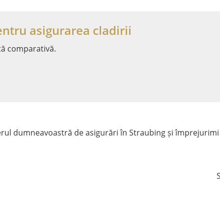
ntru asigurarea cladirii
tă comparativă.
ul dumneavoastră de asigurări în Straubing și împrejurimi
S