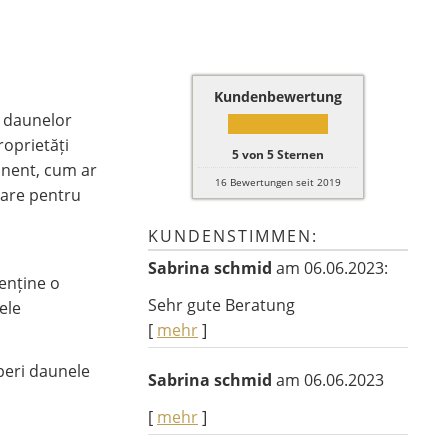
Kundenbewertung
a daunelor
roprietăți
5
von
5
Sternen
manent, cum ar
16
Bewertungen seit 2019
sare pentru
KUNDENSTIMMEN:
Sabrina schmid
am 06.06.2023:
menține o
Sehr gute Beratung
ele
[
mehr
]
peri daunele
Sabrina schmid
am 06.06.2023
[
mehr
]