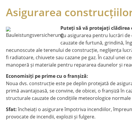
Asigurarea construcțiilo
Puteți să vă protejați clădirea 
Cu asigurarea pentru lucrări de c
cauzate de furtună, grindină, în
necunoscute ale terenului de construcție, neglijența lucră
fi radiatoare, chiuvete sau cazane pe gaz. În cazul unei 
manoperă și materiale pentru repararea daunelor și readuc
Economisiți pe prime cu o franșiză:
Noua dvs. construcție este pe deplin protejată de asigura
primă avantajoasă, se convine, de obicei, o franșiză în 
structurale cauzate de condițiile meteorologice normale ș
Sfat:
încheiați o asigurare împotriva incendiilor, împreu
provocate de incendii, explozii și fulgere.