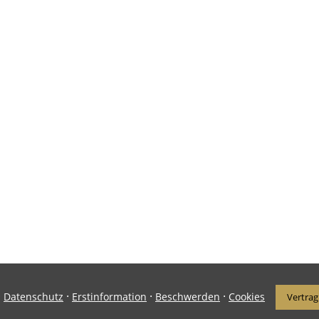
·
·
·
·
Datenschutz
Erstinformation
Beschwerden
Cookies
Vertrag