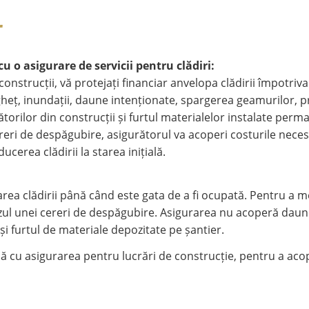
r
cu o asigurare de servicii pentru clădiri:
onstrucții, vă protejați financiar anvelopa clădirii împotriv
gheț, inundații, daune intenționate, spargerea geamurilor, p
torilor din construcții și furtul materialelor instalate per
cereri de despăgubire, asigurătorul va acoperi costurile nece
erea clădirii la starea inițială.
rea clădirii până când este gata de a fi ocupată. Pentru a 
cazul unei cereri de despăgubire. Asigurarea nu acoperă daun
i furtul de materiale depozitate pe șantier.
nă cu asigurarea pentru lucrări de construcție, pentru a aco