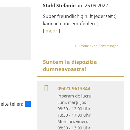
Stahl Stefanie
am 26.09.2022:
Super freundlich :) hilft jederzeit :)
kann ich nur empfehlen :)
[
mehr
]
Echtheit von Bewertungen
Suntem la dispozitia
dumneavoastra!
09421-9613344
Program de lucru:
Luni, marți, joi:
eite teilen:
08:30 - 12:00 Uhr
13:30 - 17:00 Uhr
Miercuri, vineri:
08:30 - 13:00 Uhr