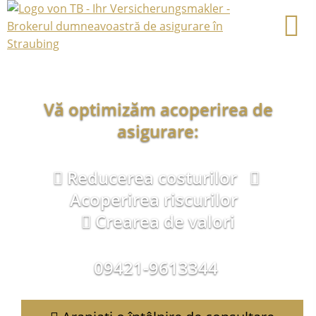
Vă optimizăm acoperirea de
asigurare:
Reducerea costurilor
Acoperirea riscurilor
Crearea de valori
09421-9613344