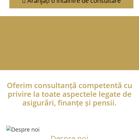
Aranjați o întâlnire de consultare
Bine ați venit la brokerul
dumneavoastră de asigurări
din Straubing
Oferim consultanță competentă cu
privire la toate aspectele legate de
asigurări, finanțe și pensii.
Despre noi